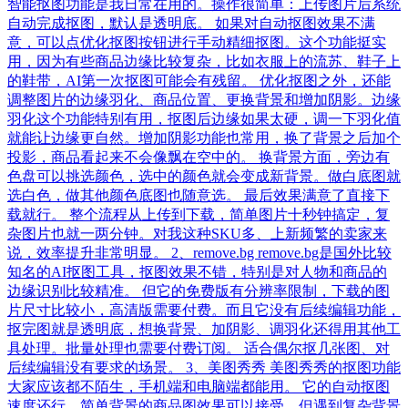
智能抠图功能是我日常在用的。操作很简单：上传图片后系统
自动完成抠图，默认是透明底。 如果对自动抠图效果不满
意，可以点优化抠图按钮进行手动精细抠图。这个功能挺实
用，因为有些商品边缘比较复杂，比如衣服上的流苏、鞋子上
的鞋带，AI第一次抠图可能会有残留。 优化抠图之外，还能
调整图片的边缘羽化、商品位置、更换背景和增加阴影。边缘
羽化这个功能特别有用，抠图后边缘如果太硬，调一下羽化值
就能让边缘更自然。增加阴影功能也常用，换了背景之后加个
投影，商品看起来不会像飘在空中的。 换背景方面，旁边有
色盘可以挑选颜色，选中的颜色就会变成新背景。做白底图就
选白色，做其他颜色底图也随意选。 最后效果满意了直接下
载就行。 整个流程从上传到下载，简单图片十秒钟搞定，复
杂图片也就一两分钟。对我这种SKU多、上新频繁的卖家来
说，效率提升非常明显。 2、remove.bg remove.bg是国外比较
知名的AI抠图工具，抠图效果不错，特别是对人物和商品的
边缘识别比较精准。 但它的免费版有分辨率限制，下载的图
片尺寸比较小，高清版需要付费。而且它没有后续编辑功能，
抠完图就是透明底，想换背景、加阴影、调羽化还得用其他工
具处理。批量处理也需要付费订阅。 适合偶尔抠几张图、对
后续编辑没有要求的场景。 3、美图秀秀 美图秀秀的抠图功能
大家应该都不陌生，手机端和电脑端都能用。 它的自动抠图
速度还行，简单背景的商品图效果可以接受。但遇到复杂背景