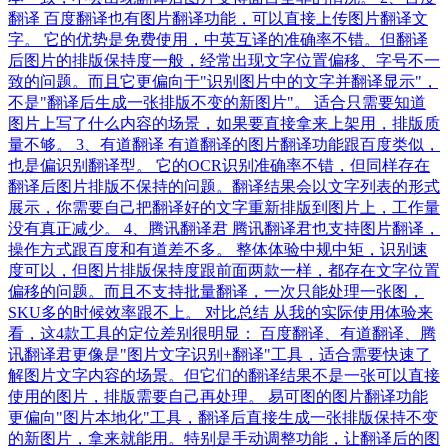
翻译 百度翻译也有图片翻译功能，可以直接上传图片翻译文
字。 它的优势是免费使用，中英互译的准确率不错。但翻译
后图片的排版保持度一般，经常出现文字位置偏移、字号不一
致的问题。而且它更偏向于"识别图片中的文字并翻译显示"，
不是"翻译后生成一张排版不变的新图片"。 适合只需要知道
图片上写了什么内容的场景，如果要直接拿来上架用，排版质
量不够。 3、有道翻译 有道翻译的图片翻译功能跟百度类似，
也是偏识别翻译型。 它的OCR识别准确率不错，但同样存在
翻译后图片排版不保持的问题。翻译结果会以文字列表的形式
展示，你需要自己把翻译好的文字重新排版到图片上，工作量
没有真正减少。 4、腾讯翻译君 腾讯翻译君也支持图片翻译，
操作方式跟百度和有道差不多。 整体体验中规中矩，识别速
度可以，但图片排版保持度跟前面两款一样，都存在文字位置
偏移的问题。而且不支持批量翻译，一次只能处理一张图，
SKU多的时候效率跟不上。 对比总结 从我的实际使用体验来
看，这4款工具的定位差别很明显： 百度翻译、有道翻译、腾
讯翻译君更像是"图片文字识别+翻译"工具，适合需要快速了
解图片文字内容的场景。但它们的翻译结果不是一张可以直接
使用的图片，排版需要自己再处理。 易可图的图片翻译功能
更偏向"图片本地化"工具，翻译后直接生成一张排版保持不变
的新图片，拿来就能用。特别是手动调整功能，让翻译后的图