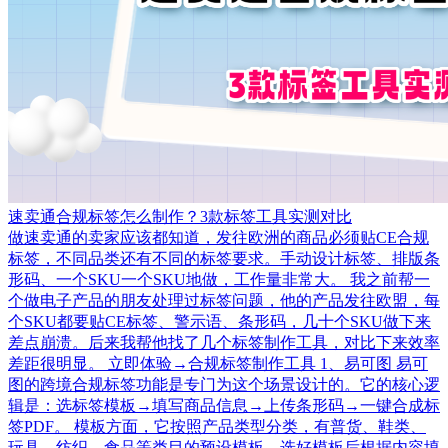
速卖通合规标签怎么制作？3款标签工具实测对比
做速卖通的卖家应该都知道，发往欧洲的商品必须贴CE合规
标签，不同品类还有不同的标签要求。手动设计标签、排版条
形码、一个SKU一个SKU地做，工作量非常大。 我之前帮一
个做电子产品的朋友处理过标签问题，他的产品发往欧盟，每
个SKU都要贴CE标签、警示语、条形码，几十个SKU做下来
差点崩溃。后来我帮他找了几个标签制作工具，对比下来效率
差距很明显。 立即体验→合规标签制作工具 1、易可图 易可
图的跨境合规标签功能是专门为这个场景设计的。它的核心逻
辑是：选标签模板→填写商品信息→上传条形码→一键合成标
签PDF。 模板方面，它按照产品类型分类，有普货、鞋类、
玩具、纺织、食品等类目的预设模板。选好模板后根据内容填