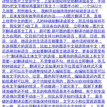
详情页图片上全是中文，上架美国站得全部翻译成英文。手动
用PS把文字擦掉再重新打英文？一张图半小时，一个SKU十
几张图，想想都头大。 我刚开始做跨境的时候就是这么干
的，后来发现有效率得多的办法——AI图片翻译工具。直接
上传带中文的图片，几秒钟就能翻译成英文，而且排版保持不
变。我实测了4款工具，说说各自的表现。 立即体验→图片文
字翻译成英文工具 1、易可图 易可图的图片翻译功能是我目前
主力在用的。它目前已经支持31种目标语言，英语、日语、韩
语、法语、德语这些主流语言都覆盖了。 操作流程很简单：
先选择图片的原语言，比如上传的图是中文就选简体中文；然
后选择目标语言，比如要翻译成英文就选英文。更多设置里有
一个"翻译商品主体文字"的选项，如果你的商品包装上有文字
需要一起翻译就勾上，不需要就不勾。然后点立即翻译，等几
秒钟就搞定了。 翻译完之后如果对文字位置或字体样式不满
意，还可以点手动调整按钮进入编辑页面。在编辑页面里可以
修改文字的大小、位置、颜色和字体样式，编辑器里还内置了
贴纸素材可以用。这个功能挺实用的，因为AI自动排版偶尔
会有文字偏移的情况，手动微调一下就完美了。 我测下来翻
译准确率还不错，常见的电商用语基本不会翻错。有个别专业
术语偶尔需要手动改一下，但比从零开始PS强太多了。 最关
键的是翻译后图片排版保持得很好，文字大小和位置跟原图基
本一致，不会出现翻译后图片变得面目全非的情况。 2、百度