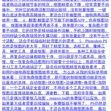
或者商品边缘细节多的情况，抠图精度会下降，经常需要手动
修补。 另外它的电商适配功能比较弱，没有批量抠图、一键
换白底这类电商高频操作。更适合日常修图用，做电商商品图
效率一般。 4、醒图 醒图是字节旗下的修图APP，也有抠图功
能。 抠图效果跟美图秀秀差不多，简单图片OK，复杂图片需
要手动调。它的优势是移动端操作流畅，手机上随时能抠图。
但同样缺少电商场景的专属功能，没有批量处理、没有平台尺
寸适配。 适合手机端临时处理图片的需求。 5、Photoshop PS
当然是抠图的老大哥，用好了精度无敌。选框工具、魔棒工
具、钢笔工具、通道抠图、选择并遮住……各种工具组合使
用，再复杂的边缘都能抠干净。 但问题是学习成本高、操作
慢。抠一张复杂商品图用PS可能要十分钟以上，而易可图这
类AI工具几秒就搞定了。除非你对抠图精度有极致要求，否
则用PS做电商批量抠图效率太低。 怎么选 从我的实际使用体
验来看： 日常电商抠图需求，易可图的智能抠图功能是性价
比最高的选择。自动抠图+优化抠图+边缘调整+换背景+加阴
影，一个工具搞定全套流程，不用在多个工具之间切换。而且
抠图后直接就能换白底、调参数、下载，流程非常顺。 如果
你只是偶尔需要抠几张图，remove.bg的免费版可以应急。但
如果量大或者需要后续编辑，免费版就不够用了。 PS仍然是
精度天花板，但效率太低，不适合电商高频抠图场景。 最后