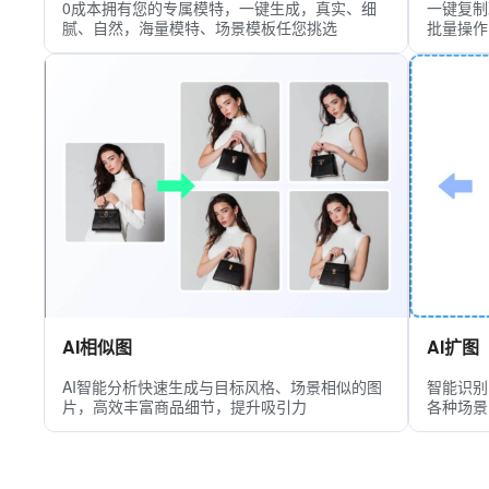
0成本拥有您的专属模特，一键生成，真实、细
一键复制
腻、自然，海量模特、场景模板任您挑选
批量操作
AI相似图
AI扩图
AI智能分析快速生成与目标风格、场景相似的图
智能识别
片，高效丰富商品细节，提升吸引力
各种场景