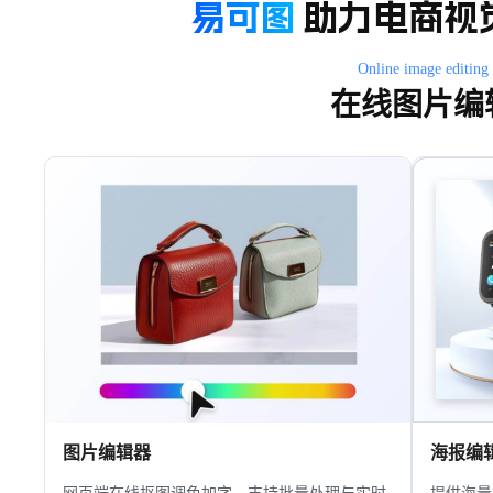
易可图
助力电商视
Online image editing
在线图片编
图片编辑器
海报编
网页端在线抠图调色加字，支持批量处理与实时
提供海量