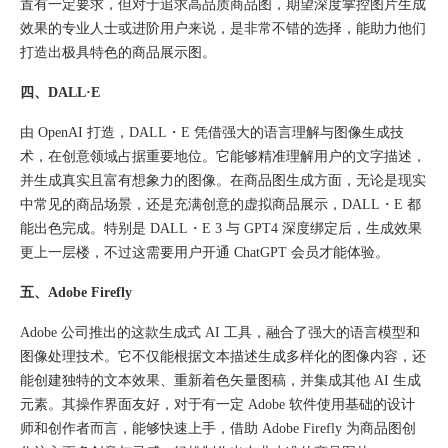
置有一定要求，但对于追求高品质商品图，期望深度掌控图片生成
效果的专业人士或进阶用户来说，是非常不错的选择，能助力他们
打造出极具特色的商品展示图。​
四、DALL·E
由 OpenAI 打造，DALL・E 凭借强大的语言理解与图像生成技
术，在创意领域占据重要地位。它能够精准理解用户的文字描述，
并生成真实且富有想象力的图像。在商品图生成方面，无论是现实
中常见的商品场景，还是充满创意的虚拟商品展示，DALL・E 都
能出色完成。特别是 DALL・E 3 与 GPT4 深度绑定后，生成效果
更上一层楼，不过这需要用户开通 ChatGPT 会员才能体验。​
五、Adobe Firefly
Adobe 公司推出的这款生成式 AI 工具，融合了强大的语言模型和
图像处理技术。它不仅能根据文本描述生成多样化的图像内容，还
能创建独特的文本效果、重新着色矢量图稿，并集成其他 AI 生成
元素。其操作界面友好，对于有一定 Adobe 软件使用基础的设计
师和创作者而言，能够快速上手，借助 Adobe Firefly 为商品图创