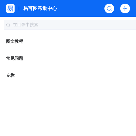
易可图帮助中心
帮助中心
图文教程
图片编辑器教程
使用抠图功能完整的抠出复杂背景下商品
图文教程
使用抠图功能完整的抠出复杂背
景下商品
常见问题
更新于：2026-05-13 08:00:19
专栏
在单独使用智能抠图或精细抠图时，经常会遇到商品抠的不
和智能抠图功能，来获取完整的商品图片，去除背景。