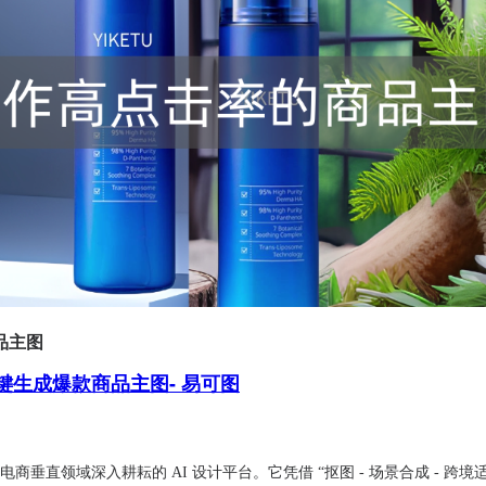
品主图
一键生成爆款商品主图- 易可图
垂直领域深入耕耘的 AI 设计平台。它凭借 “抠图 - 场景合成 - 跨境适