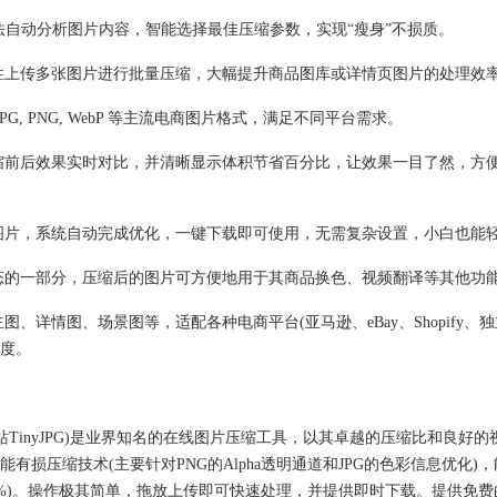
用先进算法自动分析图片内容，智能选择最佳压缩参数，实现“瘦身”不损质。
持一次性上传多张图片进行批量压缩，大幅提升商品图库或详情页图片的处理效
 JPG, PNG, WebP 等主流电商图片格式，满足不同平台需求。
提供压缩前后效果实时对比，并清晰显示体积节省百分比，让效果一目了然，方
需上传图片，系统自动完成优化，一键下载即可使用，无需复杂设置，小白也能
可图生态的一部分，压缩后的图片可方便地用于其商品换色、视频翻译等其他功
产品主图、详情图、场景图等，适配各种电商平台(亚马逊、eBay、Shopify、
度。
(及其姐妹站TinyJPG)是业界知名的在线图片压缩工具，以其卓越的压缩比和良好
有损压缩技术(主要针对PNG的Alpha透明通道和JPG的色彩信息优化)
80%)。操作极其简单，拖放上传即可快速处理，并提供即时下载。提供免费的