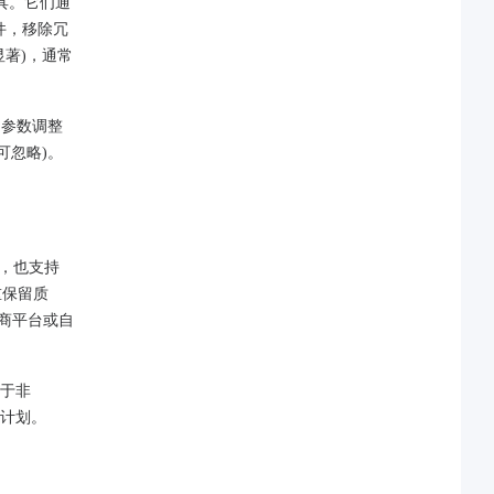
工具​​。它们通
片文件，移除冗
)，​​通常
的参数调整
可忽略)。
件)，也支持
重保留质
电商平台或自
对于非
费计划。