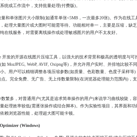
系统或工作流中，支持批量处理(付费版)。
上传数量和单张图片大小限制(如通常单张<5MB，一次最多20张)。作为在线
，处理大量图片或大图时可能需等待。功能相对单一，主要是压缩，缺乏
纯在线服务，对需要离线操作或处理敏感图片的用户不太友好。
是由 Google 开发的开源在线图片压缩工具，以强大的技术背景和极高的​​透明度与可
MozJPEG, WebP, AVIF, Oxipng等)，并允许用户实时、并排地比较
小。用户可以精细调整各项压缩参数(如质量、色彩数量、色度子采样等)
衡点。完全免费、无广告、无上传数量限制(在浏览器处理能力范围内)，
术化，参数繁多，对普通用户(尤其是追求简单操作的用户)来说学习曲线较陡，
量处理效率较低(需逐张操作或结合脚本)。作为实验性项目，其界面和功
依赖浏览器性能，处理超大图可能卡顿。
eOptimizer (Windows)