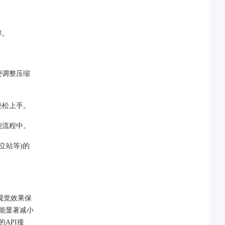
率。
便调整压缩
轻松上手。
能流程中。
独立站等)的
的视觉效果保
，能显著减小
API接