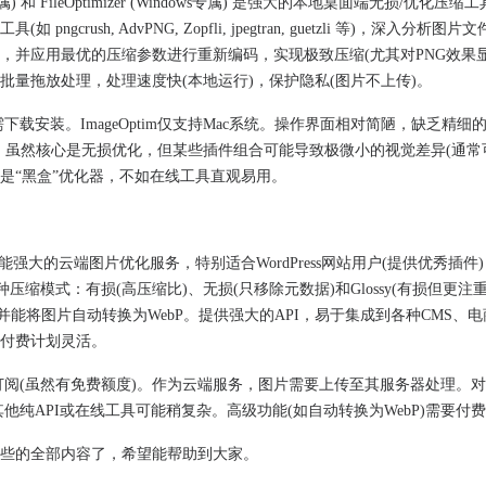
Mac专属) 和 FileOptimizer (Windows专属) 是强大的​​本地桌面端无损/优化压缩
ngcrush, AdvPNG, Zopfli, jpegtran, guetzli 等)，深入分析图
并应用最优的压缩参数进行重新编码，实现极致压缩(尤其对PNG效果显著
持批量拖放处理，处理速度快(本地运行)，保护隐私(图片不上传)。
件，需下载安装。ImageOptim仅支持Mac系统。操作界面相对简陋，缺乏精细
mizer)。虽然核心是无损优化，但某些插件组合可能导致极微小的视觉差异(通常
是“黑盒”优化器，不如在线工具直观易用。
l 是一款功能强大的​​云端图片优化服务​​，特别适合WordPress网站用户(提供优秀插
种压缩模式：有损(高压缩比)、无损(只移除元数据)和Glossy(有损但更注
，并能将图片自动转换为WebP。提供强大的API，易于集成到各种CMS、
付费计划灵活。
要付费订阅(虽然有免费额度)。作为云端服务，图片需要上传至其服务器处理。
相对其他纯API或在线工具可能稍复杂。高级功能(如自动转换为WebP)需要付
些的全部内容了，希望能帮助到大家。