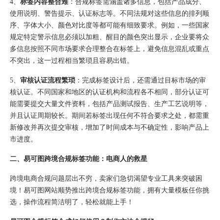
4、
标签内容整合难
：合规标签需涵盖诸多信息，包括产品成分、
使用说明、警告提示、认证标志等。不同法规对这些信息的排列顺
序、字体大小、颜色对比度等都可能有细致要求。例如，一些国家
规定特定警示信息必须以加粗、醒目的颜色突出显示，企业要将众
多信息按照不同市场要求合理整合在标签上，避免信息混乱或重点
不突出，这一过程相当繁琐且容易出错。
5、
审核认证流程繁琐
：完成标签设计后，还需通过目标市场的审
核认证。不同国家和地区的认证机构和流程各不相同，部分认证可
能需要提交大量文件资料，包括产品测试报告、生产工艺说明等，
并且认证周期较长。期间若标签出现任何不符合要求之处，都需重
新修改并再次提交审核，增加了时间成本与不确定性，影响产品上
市进度。
二、易可图跨境合规标签功能：
电商人的救星
跨境电商合规问题层出不穷，卖家们急切渴望专业工具来突破困
境！易可图网站顺势推出跨境合规标签功能，拥有大量模板任你挑
选，操作流程简洁明了，轻松就能上手！