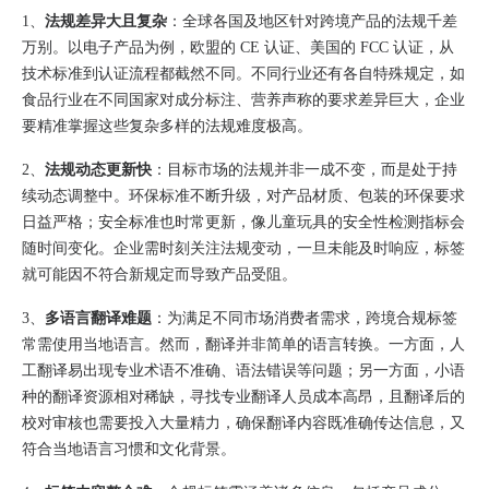
1、
法规差异大且复杂
：全球各国及地区针对跨境产品的法规千差
万别。以电子产品为例，欧盟的 CE 认证、美国的 FCC 认证，从
技术标准到认证流程都截然不同。不同行业还有各自特殊规定，如
食品行业在不同国家对成分标注、营养声称的要求差异巨大，企业
要精准掌握这些复杂多样的法规难度极高。
2、
法规动态更新快
：目标市场的法规并非一成不变，而是处于持
续动态调整中。环保标准不断升级，对产品材质、包装的环保要求
日益严格；安全标准也时常更新，像儿童玩具的安全性检测指标会
随时间变化。企业需时刻关注法规变动，一旦未能及时响应，标签
就可能因不符合新规定而导致产品受阻。
3、
多语言翻译难题
：为满足不同市场消费者需求，跨境合规标签
常需使用当地语言。然而，翻译并非简单的语言转换。一方面，人
工翻译易出现专业术语不准确、语法错误等问题；另一方面，小语
种的翻译资源相对稀缺，寻找专业翻译人员成本高昂，且翻译后的
校对审核也需要投入大量精力，确保翻译内容既准确传达信息，又
符合当地语言习惯和文化背景。