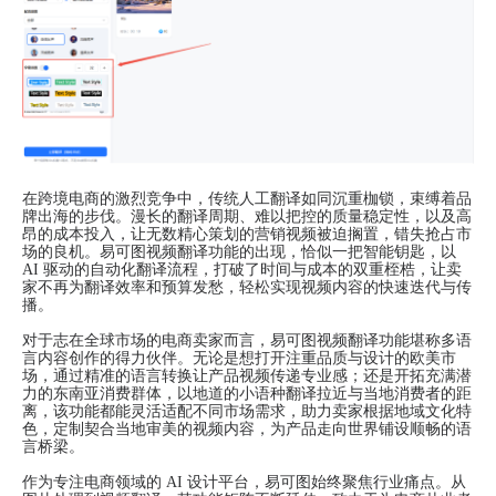
在跨境电商的激烈竞争中，传统人工翻译如同沉重枷锁，束缚着品
牌出海的步伐。漫长的翻译周期、难以把控的质量稳定性，以及高
昂的成本投入，让无数精心策划的营销视频被迫搁置，错失抢占市
场的良机。易可图视频翻译功能的出现，恰似一把智能钥匙，以
AI 驱动的自动化翻译流程，打破了时间与成本的双重桎梏，让卖
家不再为翻译效率和预算发愁，轻松实现视频内容的快速迭代与传
播。
对于志在全球市场的电商卖家而言，易可图视频翻译功能堪称多语
言内容创作的得力伙伴。无论是想打开注重品质与设计的欧美市
场，通过精准的语言转换让产品视频传递专业感；还是开拓充满潜
力的东南亚消费群体，以地道的小语种翻译拉近与当地消费者的距
离，该功能都能灵活适配不同市场需求，助力卖家根据地域文化特
色，定制契合当地审美的视频内容，为产品走向世界铺设顺畅的语
言桥梁。
作为专注电商领域的 AI 设计平台，易可图始终聚焦行业痛点。从