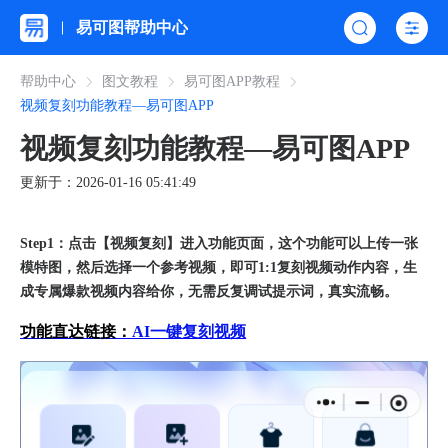
易可图帮助中心
帮助中心
图文教程
易可图APP教程
视频复刻功能教程—易可图APP
视频复刻功能教程—易可图APP
更新于：2026-01-16 05:41:49
Step1：点击【视频复刻】进入功能页面，这个功能可以上传一张
模特图，然后选择一个参考视频，即可1:1复刻视频动作内容，生
成专属爆款视频内容给你，无需反复调试提示词，真实流畅。
功能直达链接：
AI一键复刻视频