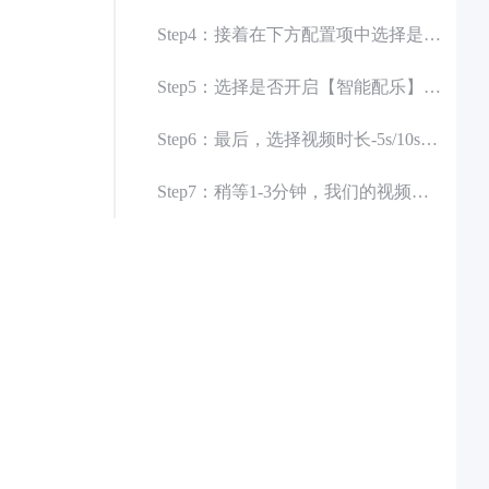
Step4：接着在下方配置项中选择是否开启【智能讲解】-可自动生成视频讲解配音，还可以选择语音和音色，又或是自定义讲解。
Step5：选择是否开启【智能配乐】-可为视频自动配上背景音乐，增加视频的生动性。
Step6：最后，选择视频时长-5s/10s，点击【一键生成】。
Step7：稍等1-3分钟，我们的视频就生成好啦。