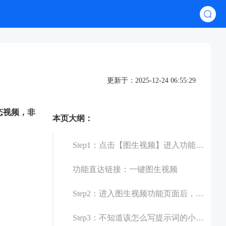
更新于：2025-12-24 06:55:29
态视频，非
本页大纲：
Step1：点击【图生视频】进入功能页面，这个功能可以用一张静态图片生成5s/10s的动态视频，非常适合作为电商主图视频生成工具。
功能直达链接：一键图生视频
Step2：进入图生视频功能页面后，请先上传一张参考图，然后写下关于视频的提示词，也就是你希望这个视频是怎么来动的。
Step3：不知道该怎么写提示词的小伙伴，也可以点击下方的【AI帮你写】，让AI一键生成提示词，又或者使用【提示词库】来获取灵感。