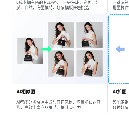
0成本拥有您的专属模特，一键生成，真实、细
一键复制
腻、自然，海量模特、场景模板任您挑选
批量操作
AI相似图
AI扩图
AI智能分析快速生成与目标风格、场景相似的图
智能识别
片，高效丰富商品细节，提升吸引力
各种场景