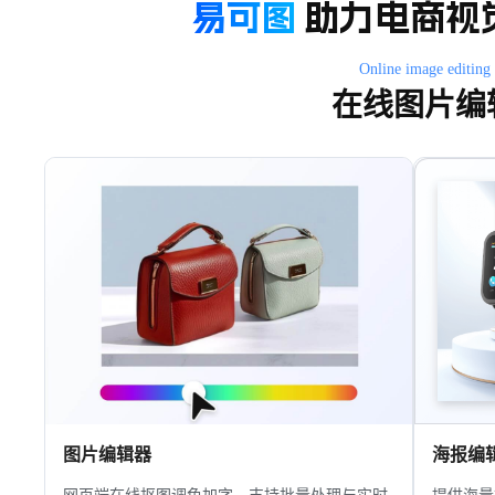
易可图
助力电商视
Online image editing
在线图片编
图片编辑器
海报编
网页端在线抠图调色加字，支持批量处理与实时
提供海量